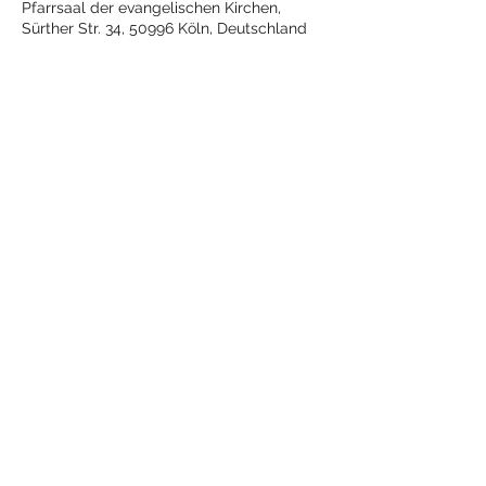
Pfarrsaal der evangelischen Kirchen,
Sürther Str. 34, 50996 Köln, Deutschland
Diese Veranstaltung teilen
Die Knobelbröder von 1967
e.V.
kontakt@knobelbroeder.de
Guntherstr. 12
50996 Köln